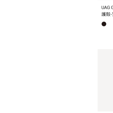
UAG 
護殼