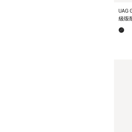
UAG 
級版