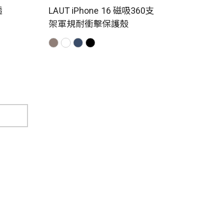
透
LAUT iPhone 16 磁吸360支
架軍規耐衝擊保護殼