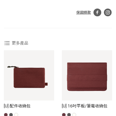
保固條款
更多產品
[U] 配件收納包
[U] 16吋平板/筆電收納包