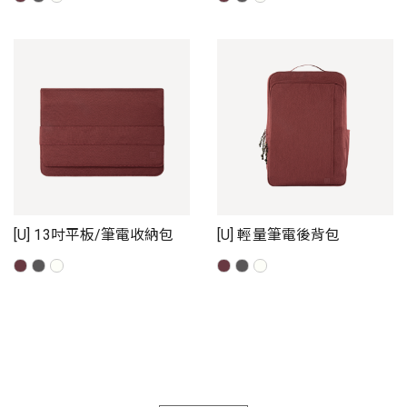
[U] 13吋平板/筆電收納包
[U] 輕量筆電後背包