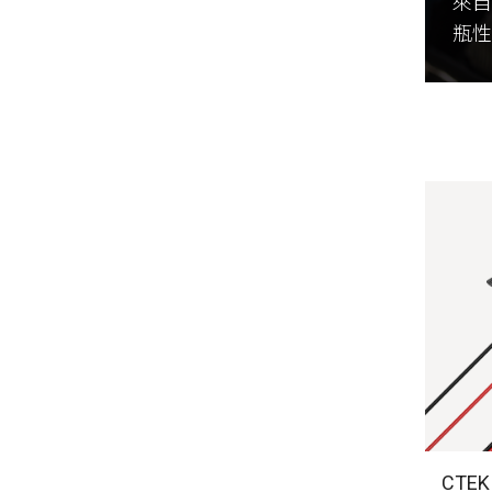
來自
瓶
CTE