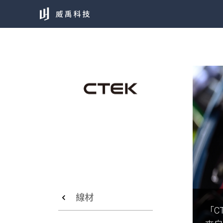
線材
「C